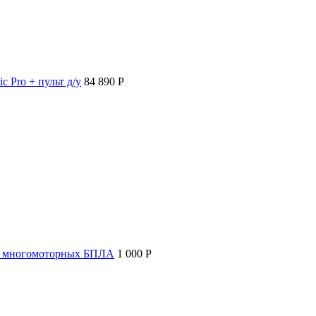
c Pro + пульт д/у
84 890 P
т многомоторных БПЛА
1 000 P