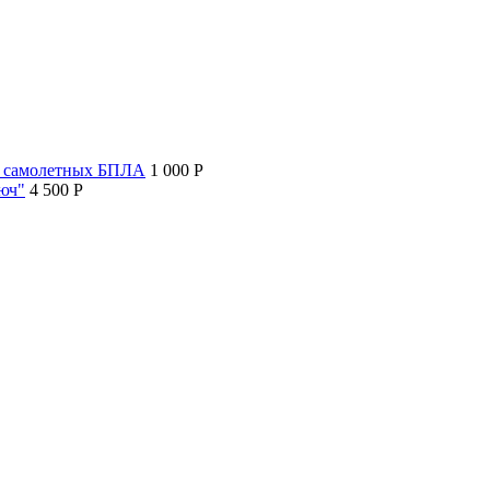
т самолетных БПЛА
1 000 P
люч"
4 500 P