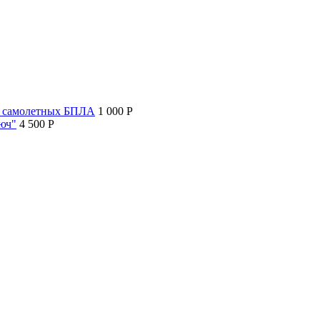
т самолетных БПЛА
1 000 P
люч"
4 500 P