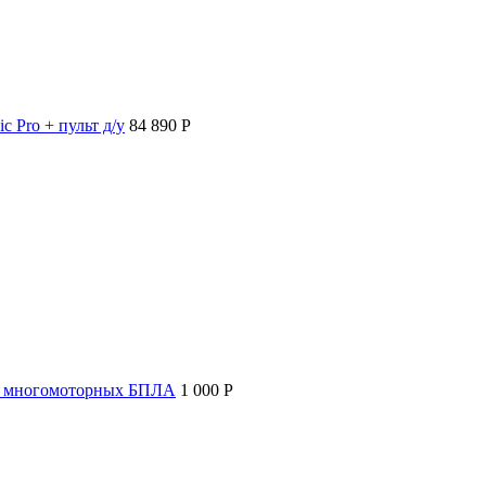
c Pro + пульт д/у
84 890 P
т многомоторных БПЛА
1 000 P