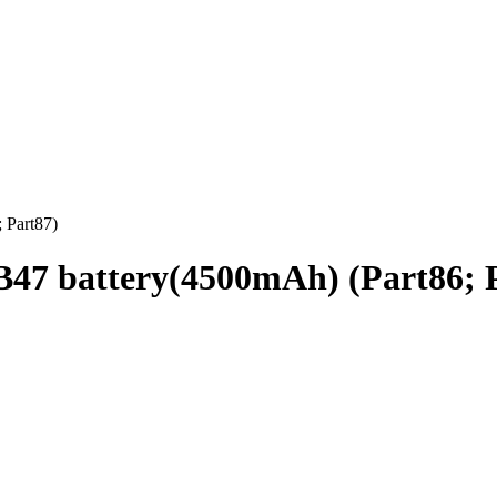
 Part87)
B47 battery(4500mAh) (Part86; 