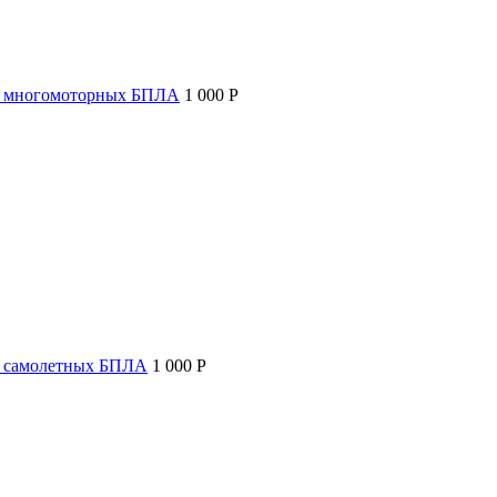
т многомоторных БПЛА
1 000 P
т самолетных БПЛА
1 000 P