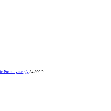
c Pro + пульт д/у
84 890 P