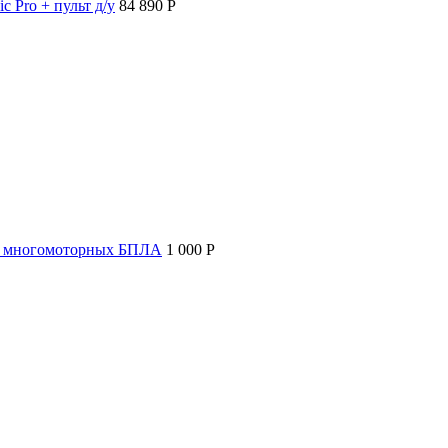
c Pro + пульт д/у
84 890 P
т многомоторных БПЛА
1 000 P