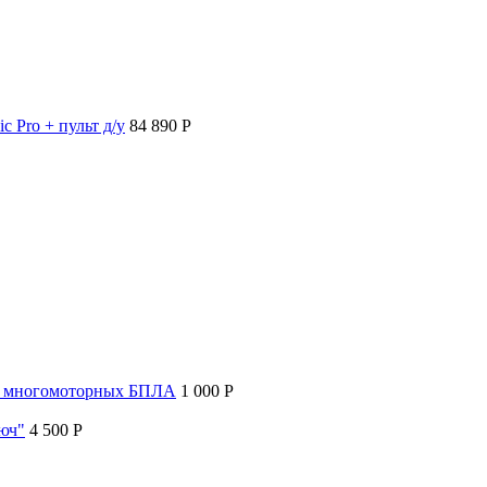
c Pro + пульт д/у
84 890 P
т многомоторных БПЛА
1 000 P
люч"
4 500 P