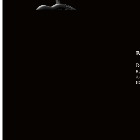
R
к
д
и