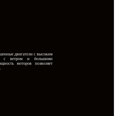
чшенные двигатели с высоким
ся с ветром и большими
щность моторов позволяет
а.