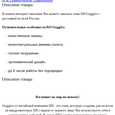
К сравнению
Описание товара:
В нашем интернет-магазине Вы можете заказать очки DJI Goggles с
доставкой по всей России.
Отличительные особенности DJI Goggles:
-
качественные экраны
;
-
интеллектуальные режимы полета
;
-
полное погружение
;
-
эргономический дизайн
;
-
до 6 часов работы без подзарядки
.
Описание товара
Взгляните на мир по-новому!
Goggles от китайской компании DJI - это очки, которые созданы для полетов
на квадрокоптерах DJI с видом от первого лица! Вы почувствуете себя в
самом центре событий. В очках DJI Goggles установлены два крана