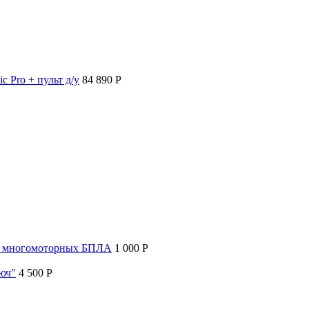
c Pro + пульт д/у
84 890 P
т многомоторных БПЛА
1 000 P
люч"
4 500 P