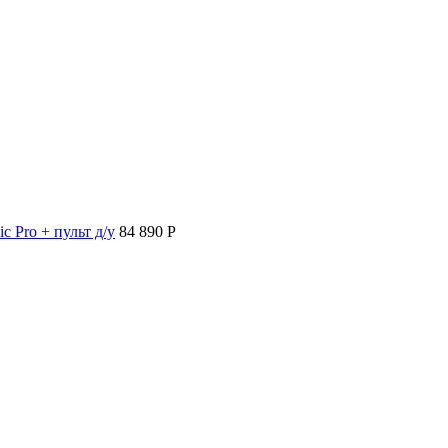
c Pro + пульт д/у
84 890 P