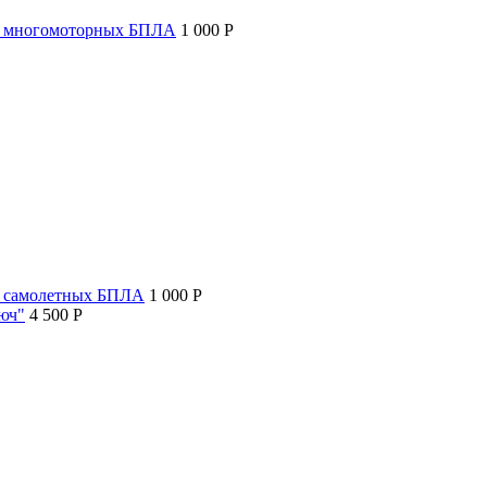
т многомоторных БПЛА
1 000 P
т самолетных БПЛА
1 000 P
люч"
4 500 P