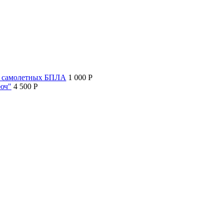
т самолетных БПЛА
1 000 P
люч"
4 500 P