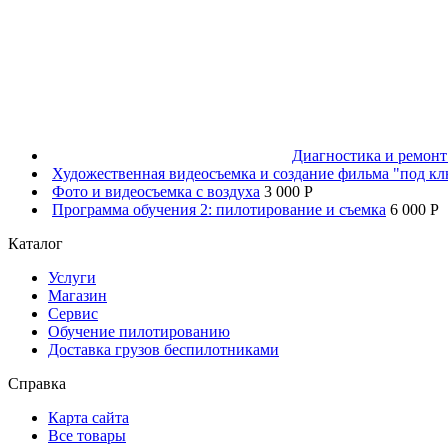
Диагностика и ремон
Художественная видеосъемка и создание фильма "под к
Фото и видеосъемка с воздуха
3 000 P
Программа обучения 2: пилотирование и съемка
6 000 P
Каталог
Услуги
Магазин
Сервис
Обучение пилотированию
Доставка грузов беспилотниками
Справка
Карта сайта
Все товары