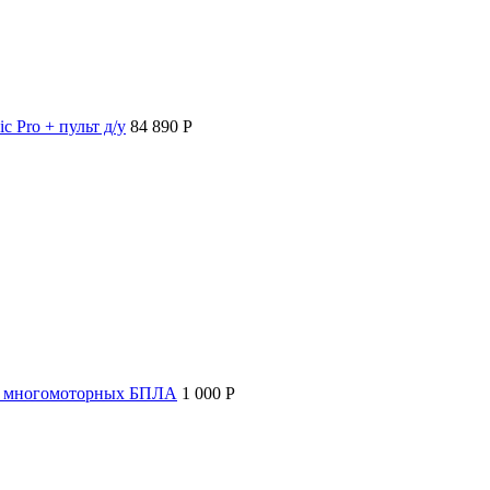
c Pro + пульт д/у
84 890 P
т многомоторных БПЛА
1 000 P