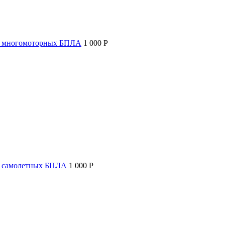
т многомоторных БПЛА
1 000 P
т самолетных БПЛА
1 000 P