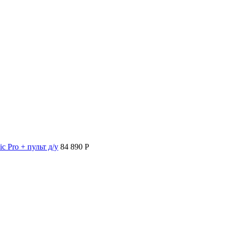
c Pro + пульт д/у
84 890 P