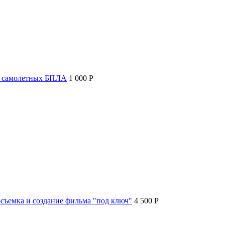
т самолетных БПЛА
1 000 P
съемка и создание фильма "под ключ"
4 500 P