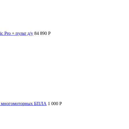
c Pro + пульт д/у
84 890 P
т многомоторных БПЛА
1 000 P