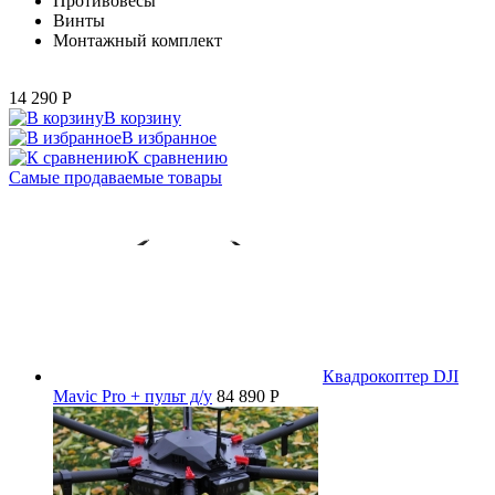
Противовесы
Винты
Монтажный комплект
14 290
P
В корзину
В избранное
К сравнению
Самые продаваемые товары
Квадрокоптер DJI
Mavic Pro + пульт д/у
84 890 P