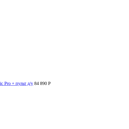
c Pro + пульт д/у
84 890 P