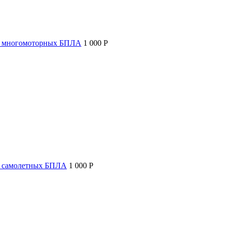
т многомоторных БПЛА
1 000 P
т самолетных БПЛА
1 000 P