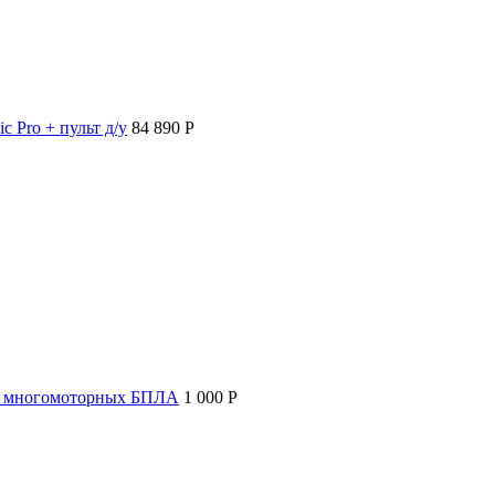
c Pro + пульт д/у
84 890 P
т многомоторных БПЛА
1 000 P