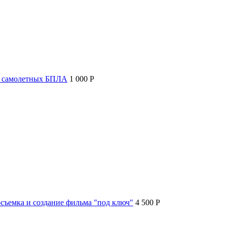
т самолетных БПЛА
1 000 P
съемка и создание фильма "под ключ"
4 500 P