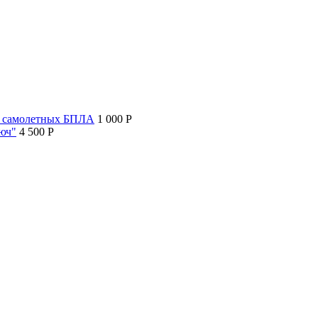
т самолетных БПЛА
1 000 P
люч"
4 500 P