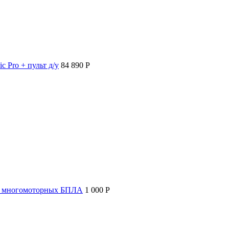
c Pro + пульт д/у
84 890 P
т многомоторных БПЛА
1 000 P