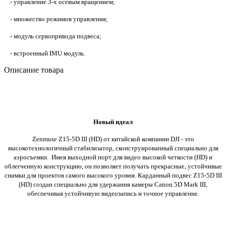
- управление 3-х осевым вращением;
- множество режимов управления;
- модуль сервопривода подвеса;
- встроенный IMU модуль.
Описание товара
Новый идеал
Zenmuse Z15-5D III (HD) от китайской компании DJI - это
высокотехнологичный стабилизатор, сконструированный специально для
аэросъемки.
Имея выходной порт для видео высокой четкости (HD) и
облегченную конструкцию, он позволяет получать прекрасные, устойчивые
снимки для проектов самого высокого уровня.
Карданный подвес Z15-5D III
(HD) создан специально для удержания камеры Canon 5D Mark III,
обеспечивая устойчивую видеозапись и точное управление.