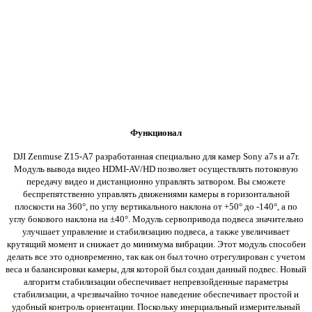
Функционал
DJI Zenmuse Z15-A7 разработанная специально для камер Sony a7s и a7r.
Модуль вывода видео HDMI-AV/HD позволяет осуществлять потоковую
передачу видео и дистанционно управлять затвором.
Вы сможете
беспрепятственно управлять движениями камеры в горизонтальной
плоскости на 360°, по углу вертикального наклона от +50° до -140°, а по
углу бокового наклона на ±40°.
Модуль сервопривода подвеса значительно
улучшает управление и стабилизацию подвеса, а также увеличивает
крутящий момент и снижает до минимума вибрации. Этот модуль способен
делать все это одновременно, так как он был точно отрегулирован с учетом
веса и балансировки камеры, для которой был создан данный подвес.
Новый
алгоритм стабилизации обеспечивает непревзойденные параметры
стабилизации, а чрезвычайно точное наведение обеспечивает простой и
удобный контроль ориентации. Поскольку инерциальный измерительный