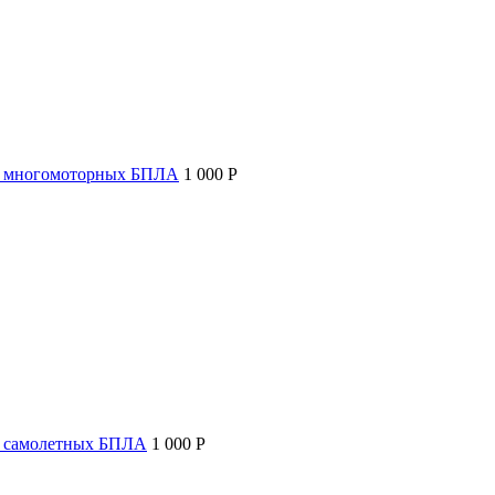
т многомоторных БПЛА
1 000 P
т самолетных БПЛА
1 000 P