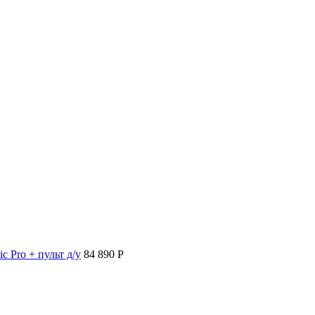
c Pro + пульт д/у
84 890 P