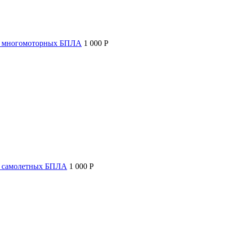
т многомоторных БПЛА
1 000 P
т самолетных БПЛА
1 000 P