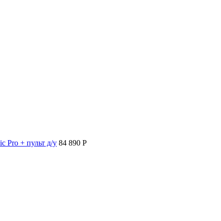
c Pro + пульт д/у
84 890 P