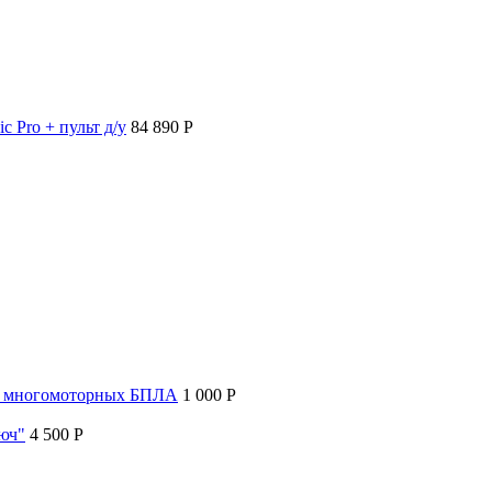
c Pro + пульт д/у
84 890 P
т многомоторных БПЛА
1 000 P
люч"
4 500 P