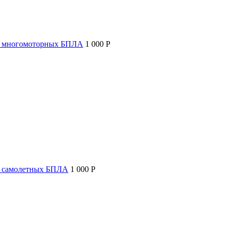
т многомоторных БПЛА
1 000 P
т самолетных БПЛА
1 000 P