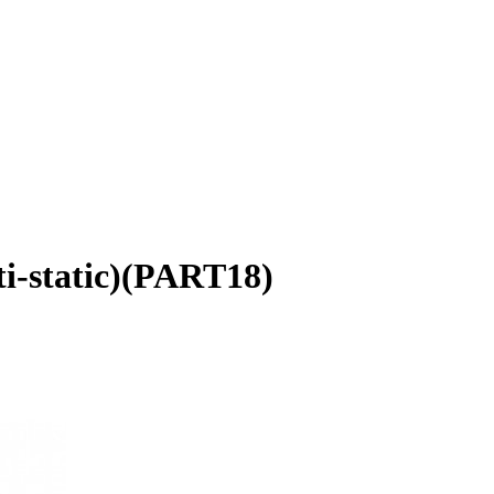
i-static)(PART18)