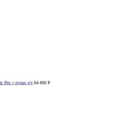
c Pro + пульт д/у
84 890 P