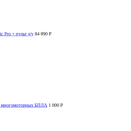
c Pro + пульт д/у
84 890 P
т многомоторных БПЛА
1 000 P