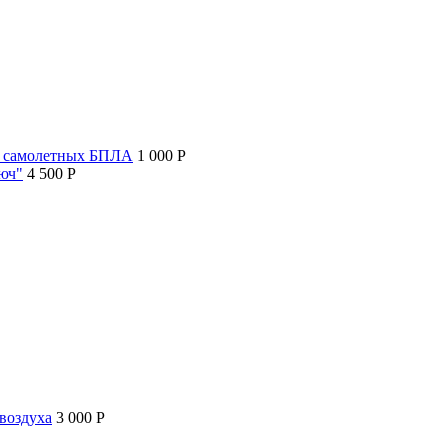
т самолетных БПЛА
1 000 P
люч"
4 500 P
воздуха
3 000 P