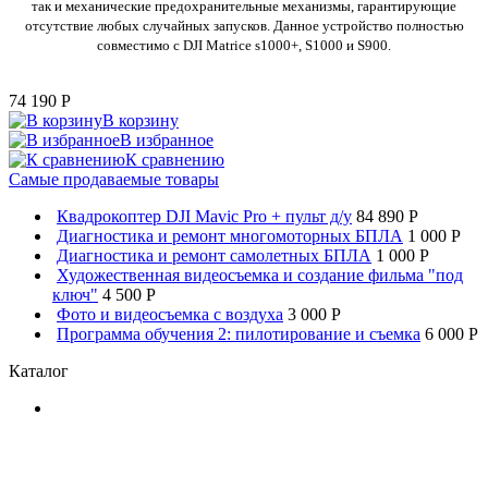
так и механические предохранительные механизмы, гарантирующие
отсутствие любых случайных запусков. Данное устройство полностью
совместимо с DJI Matrice s1000+, S1000 и S900.
74 190
P
В корзину
В избранное
К сравнению
Самые продаваемые товары
Квадрокоптер DJI Mavic Pro + пульт д/у
84 890 P
Диагностика и ремонт многомоторных БПЛА
1 000 P
Диагностика и ремонт самолетных БПЛА
1 000 P
Художественная видеосъемка и создание фильма "под
ключ"
4 500 P
Фото и видеосъемка с воздуха
3 000 P
Программа обучения 2: пилотирование и съемка
6 000 P
Каталог