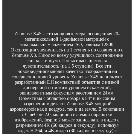
Zenmuse X4S – это мощная камера, оснащенная 20-
мегапиксельной 1-дюймовой матрицей с
максимальным значением ISO, равным 12800.
Экспозиция увеличилась на 1 ступень по сравнению с
Zenmuse X3. Плюс ко всему улучшилось соотношение
сигнала и шума. Повысилась цветовая
чувствительность (на 1,5 ступени). Все эти
нововведения выводят качество изображения на
совершенно новый уровень. Zenmuse X4S использует
разработанный DJI компактный объектив с низкой
дисперсией и низким уровнем искажений,
эквивалентным фокусным расстоянием 24мм.
Объективы с областью обзора в 84° и высоким
разрешением делают Zenmuse X4S мощной
аэрокамерой как в воздухе, так и на земле. В сочетании
с CineCore 2.0, мощной системой обработки
изображений, Inspire 2 может записывать в видео с
разрешением 4K (60 кадров в секунду), используя
кодек H.264, и 4K-видео (30 кадров в секунду) с