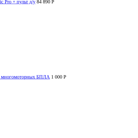
c Pro + пульт д/у
84 890 P
т многомоторных БПЛА
1 000 P