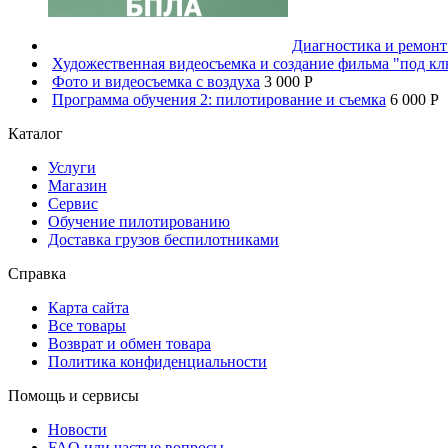
Диагностика и ремон
Художественная видеосъемка и создание фильма "под к
Фото и видеосъемка с воздуха
3 000 P
Программа обучения 2: пилотирование и съемка
6 000 P
Каталог
Услуги
Магазин
Сервис
Обучение пилотированию
Доставка грузов беспилотниками
Справка
Карта сайта
Все товары
Возврат и обмен товара
Политика конфиденциальности
Помощь и сервисы
Новости
FAQ или частые вопросы