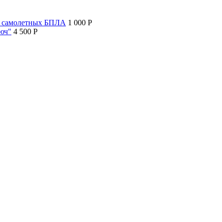
т самолетных БПЛА
1 000 P
люч"
4 500 P