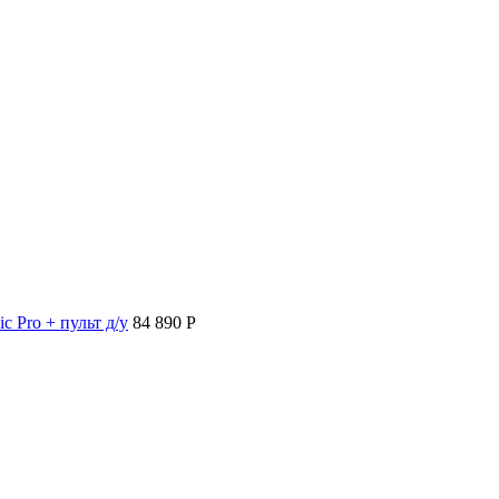
c Pro + пульт д/у
84 890 P