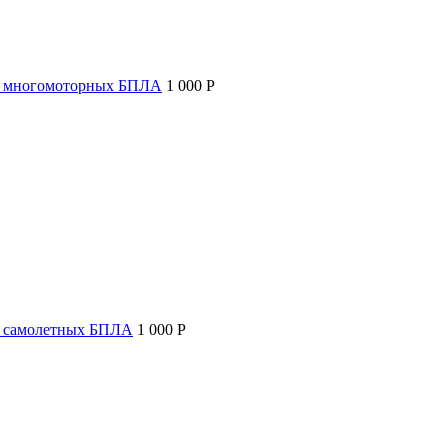
т многомоторных БПЛА
1 000 P
т самолетных БПЛА
1 000 P