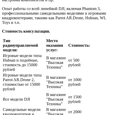
Опыт работы со всей линейкой DJI, включая Phantom 3,
профессиональными самодельными моделями и игровыми
квадрокоптерами, такими как Parrot AR.Drone, Hubsan, WL
Toys и т.п.
Стоимость консультации.
Тип
Место
радиоуправляемой
оказания
Стоимость:
модели:
услуг:
Игровые модели типа
В магазине
Hubsan и подобные,
от 500
"Высокая
стоимость до 15000
рублей
Техника"
рублей
Игровые модели типа
В магазине
Parrot AR.Drone 2,
от 1000
"Высокая
стоимостью от 15000
рублей
Техника"
рублей
В магазине
от 1500
Все модели DJI
"Высокая
рублей
Техника"
Самодельные модели
В магазине
от 2000
квадрокоптеров и
"Высокая