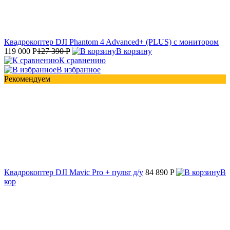
Квадрокоптер DJI Phantom 4 Advanced+ (PLUS) с монитором
119 000 P
127 390 P
В корзину
К сравнению
В избранное
Рекомендуем
Квадрокоптер DJI Mavic Pro + пульт д/у
84 890 P
В
кор