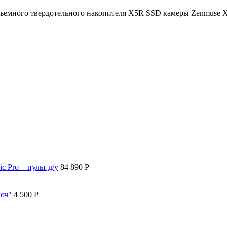
 съемного твердотельного накопителя X5R SSD камеры Zenmuse 
c Pro + пульт д/у
84 890 P
люч"
4 500 P