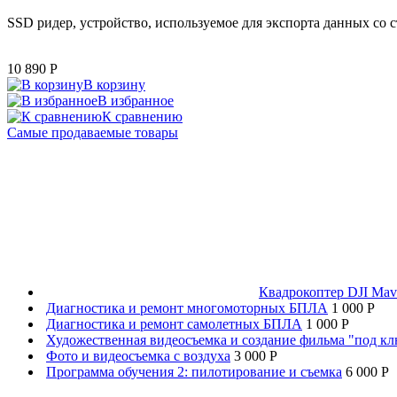
SSD ридер, устройство, используемое для экспорта данных со
10 890
P
В корзину
В избранное
К сравнению
Самые продаваемые товары
Квадрокоптер DJI Mavi
Диагностика и ремонт многомоторных БПЛА
1 000 P
Диагностика и ремонт самолетных БПЛА
1 000 P
Художественная видеосъемка и создание фильма "под к
Фото и видеосъемка с воздуха
3 000 P
Программа обучения 2: пилотирование и съемка
6 000 P