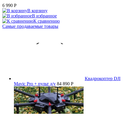
6 990
P
В корзину
В избранное
К сравнению
Самые продаваемые товары
Квадрокоптер DJI
Mavic Pro + пульт д/у
84 890 P