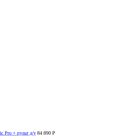
c Pro + пульт д/у
84 890 P