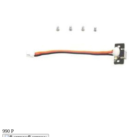
990
P