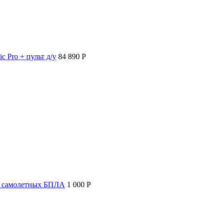
c Pro + пульт д/у
84 890 P
т самолетных БПЛА
1 000 P