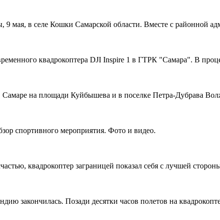
, 9 мая, в селе Кошки Самарской области. Вместе с районной а
еменного квадрокоптера DJI Inspire 1 в ГТРК "Самара". В проце
 Самаре на площади Куйбышева и в поселке Петра-Дубрава Волжс
зор спортивного мероприятия. Фото и видео.
астью, квадрокоптер заграницей показал себя с лучшей стороны.
ию закончилась. Позади десятки часов полетов на квадрокоптер